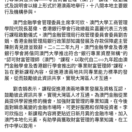
式及說明會以線上形式於港澳兩地舉行，十八間本地主要銀
行及機構參與。
澳門金融學會管理委員主席李可欣、澳門大學工商管理
學院代院長葛偉、香港銀行學會行政總裁梁嘉麗代表三方進
行課程啟動儀式。澳門金融管理局行政管理委員會委員劉杏
娟、香港金融管理局銀行政策部知識發展及存款保障處主管
陳劍青見證並致辭。二○二二年九月，澳門金融學會及香港
銀行學會將偕同澳門大學推出符合“銀行專業資歷架構”的
“認可財富管理師（澳門）”課程，以取代自二○○九年起由澳
門金融學會及香港銀行學會推出的“專業財富管理師”課程，
旨在更新課程內容，促進港澳兩地共同專業能力標準的發
展，從而鼓勵彼此資訊共享，實現大灣區人才互通。
劉杏娟表示，課程促進港澳兩地專業發展及資格互認，
鼓勵彼此資訊共享，實現大灣區人才互通。為澳門金融從業
員提供學習進修的機會，加強財富管理的專業知識，在今後
面對瞬息萬變的金融市場時，可更好服務和保障投資者。李
可欣指出，新課程內容將更貼近日新月異的金融市場，加入
澳門本地化元素，有助學員獲取財富管理的專業知識，在工
作中學以致用。