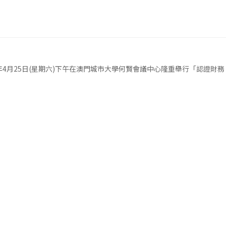
6年4月25日(星期六)下午在澳門城市大學何賢會議中心隆重舉行「認證財務