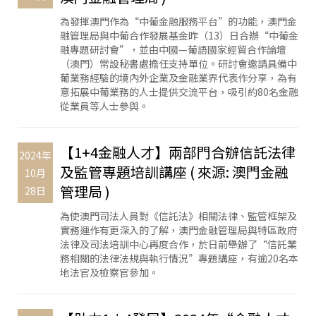
為發揮澳門作為“中葡金融服務平台”的功能，澳門金
融管理局與中葡合作發展基金昨（13）日合辦“中葡金
融專題研討會”，並由中國—葡語國家經貿合作論壇
（澳門）常設秘書處擔任支持單位。研討會邀請具備中
葡業務經驗的境內外企業及金融業界代表作分享，為有
意拓展中葡業務的人士提供交流平台，吸引約80名金融
從業員等人士參與。
【1+4金融人才】兩部門合辦信託法律
2024年
及監管專題培訓講座 ( 來源: 澳門金融
10月
管理局 )
28日
為使澳門司法人員對《信託法》相關法律、監管框架及
實務運作有更深入的了解，澳門金融管理局與特區政府
法律及司法培訓中心再度合作，於日前舉辦了“信託業
務相關的法律法規與執行情況”專題講座，有逾20名本
地法官及檢察官參加。